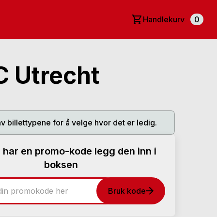
Handlekurv
0
C Utrecht
av billettypene for å velge hvor det er ledig.
 har en promo-kode legg den inn i
boksen
Bruk kode