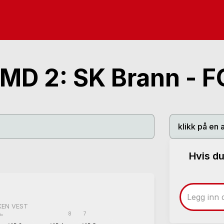
MD 2: SK Brann - F
klikk på en 
Hvis du
KEN VEST
8
7
9x