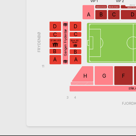
VIP 1
VIP 2
PRESSE
BRANNSTUEN
BRANNSTUEN
BRANNSTU
A
B
C
D
D
D
Gangen Frydenbø
C
C
FRYDENBØ
Store Stå
STORE STÅ
Nedre
B
B
A
A
11
H
G
F
STÅPL
3
4
FJORD