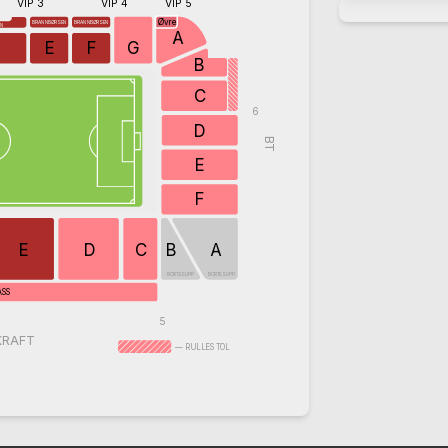
VIP 3
VIP 4
VIP 5
Øvre
BRANNBØRSEN
BRANNBØRSEN
EN
A
E
F
G
B
C
6
D
BT
E
F
E
D
C
B
A
BORTESUPP
BORTESUPP
ASS
5
KRAFT
— RULLESTOL