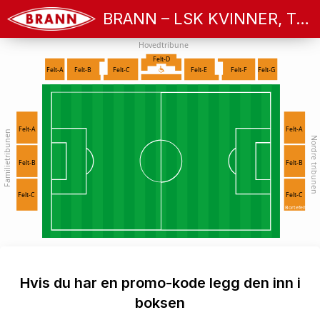
BRANN – LSK KVINNER, TOPPSERIEN FOR KVINNER 2026
Hovedtribune
Felt-D
Felt-A
Felt-B
Felt-C
Felt-E
Felt-F
Felt-G
Felt-A
Felt-A
Familietribunen
Nordre tribunen
Felt-B
Felt-B
Felt-C
Felt-C
Bortefelt
Hvis du har en promo-kode legg den inn i
boksen