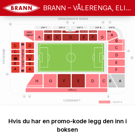
BRANN – VÅLERENGA, ELITESERIEN 2026
SPAREBANKEN NORGE
9
8
7
9x
10
VIP 1
VIP 2
VIP 3
VIP 4
VIP 5
PRESSE
Øvre
BRANNBØRSEN
BRANNBØRSEN
BRANNSTUEN
BRANNSTUEN
EGD
BRANNSTUEN
A
Hjørnet
A
B
C
D
E
F
G
B
D
D
C
FRYDENBØ
C
C
Gangen Frydenbø
6
D
STORE STÅ
Store Stå
Nedre
BT
E
B
B
A
A
F
11
H
G
F
E
D
C
B
A
BORTESUPP
BORTESUPP
STÅPLASS
3
4
5
FJORDKRAFT
— RULLESTOL
Hvis du har en promo-kode legg den inn i
boksen