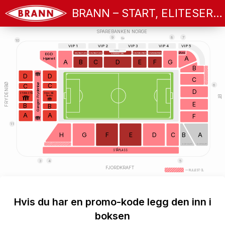
BRANN – START, ELITESERIEN 2026
SPAREBANKEN NORGE
9
8
7
9x
10
VIP 1
VIP 2
VIP 3
VIP 4
VIP 5
PRESSE
Øvre
BRANNBØRSEN
BRANNBØRSEN
BRANNSTUEN
BRANNSTUEN
EGD
BRANNSTUEN
A
Hjørnet
A
B
C
D
E
F
G
B
D
D
C
FRYDENBØ
C
C
Gangen Frydenbø
6
D
STORE STÅ
Store Stå
Nedre
BT
E
B
B
A
A
F
11
H
G
F
E
D
C
B
A
BORTESUPP
BORTESUPP
STÅPLASS
3
4
5
FJORDKRAFT
— RULLESTOL
Hvis du har en promo-kode legg den inn i
boksen