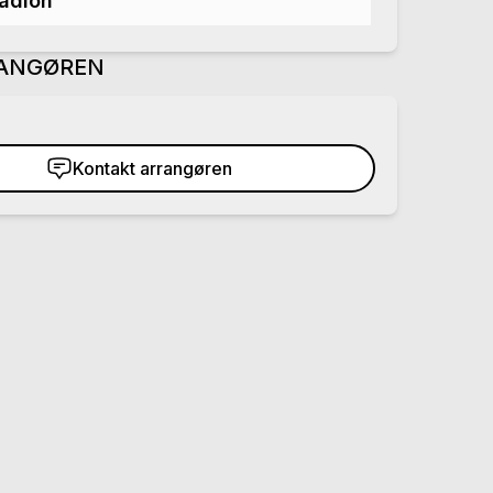
adion
ANGØREN
Kontakt arrangøren