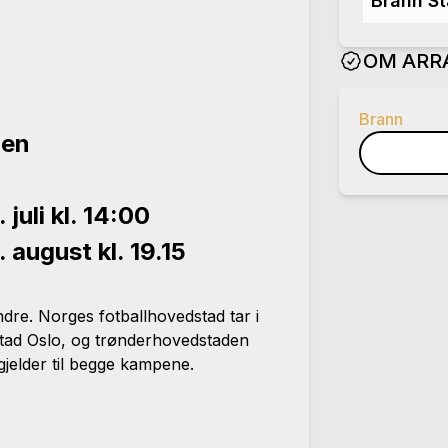
Brann St
OM ARR
Brann
aen
uli kl. 14:00
august kl. 19.15
dre. Norges fotballhovedstad tar i
stad Oslo, og trønderhovedstaden
gjelder til begge kampene.