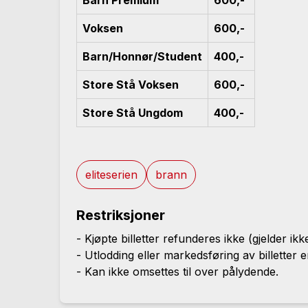
Barn Premium
600,-
Voksen
600,-
Barn/Honnør/Student
400,-
Store Stå Voksen
600,-
Store Stå Ungdom
400,-
eliteserien
brann
Restriksjoner
- Kjøpte billetter refunderes ikke (gjelder ik
- Utlodding eller markedsføring av billetter er 
- Kan ikke omsettes til over pålydende.